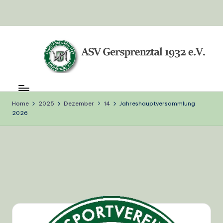
Skip
to
content
A
S
Home
2025
Dezember
14
Jahreshauptversammlung
V
2026
G
e
r
s
p
r