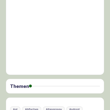
Themen
Aal
Abfischen
Altengronau
Android