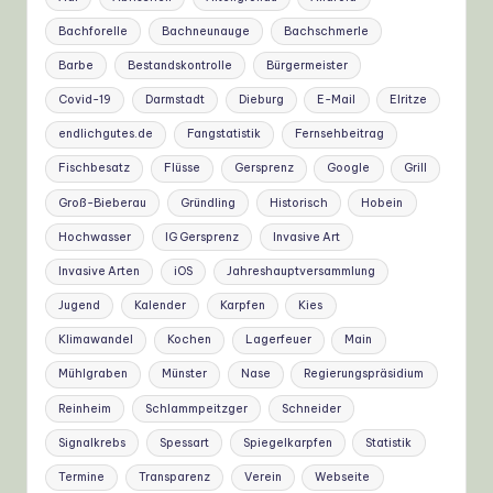
Bachforelle
Bachneunauge
Bachschmerle
Barbe
Bestandskontrolle
Bürgermeister
Covid-19
Darmstadt
Dieburg
E-Mail
Elritze
endlichgutes.de
Fangstatistik
Fernsehbeitrag
Fischbesatz
Flüsse
Gersprenz
Google
Grill
Groß-Bieberau
Gründling
Historisch
Hobein
Hochwasser
IG Gersprenz
Invasive Art
Invasive Arten
iOS
Jahreshauptversammlung
Jugend
Kalender
Karpfen
Kies
Klimawandel
Kochen
Lagerfeuer
Main
Mühlgraben
Münster
Nase
Regierungspräsidium
Reinheim
Schlammpeitzger
Schneider
Signalkrebs
Spessart
Spiegelkarpfen
Statistik
Termine
Transparenz
Verein
Webseite